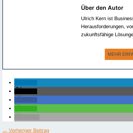
Über den Autor
Ulrich Kern ist Busine
Herausforderungen, vor
zukunftsfähige Lösung
MEHR ERF
teilen
teilen
teilen
teilen
E-Mail
←
Vorheriger Beitrag