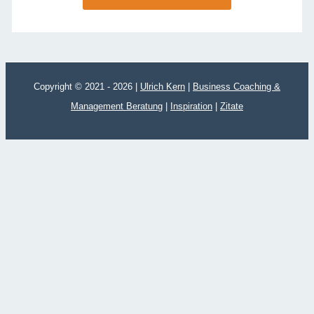
Copyright © 2021 - 2026 |
Ulrich Kern
|
Business Coaching &
Management Beratung
|
Inspiration
|
Zitate