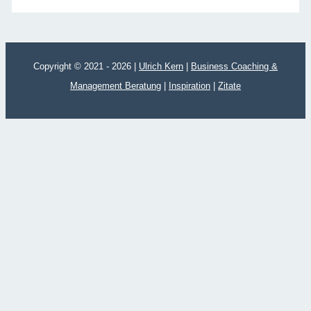
Copyright © 2021 - 2026 |
Ulrich Kern
|
Business Coaching &
Management Beratung
|
Inspiration
|
Zitate