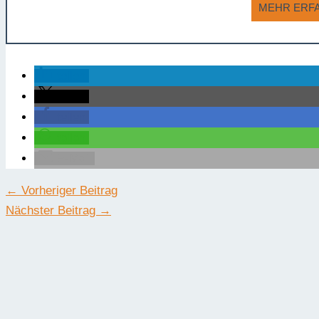
MEHR ERF
teilen
teilen
teilen
teilen
E-Mail
←
Vorheriger Beitrag
Nächster Beitrag
→