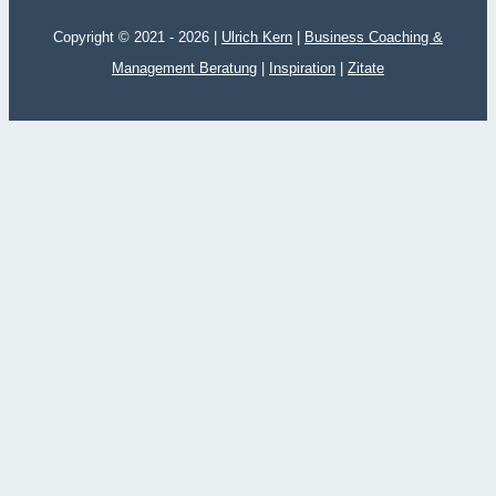
Copyright © 2021 - 2026 |
Ulrich Kern
|
Business Coaching &
Management Beratung
|
Inspiration
|
Zitate